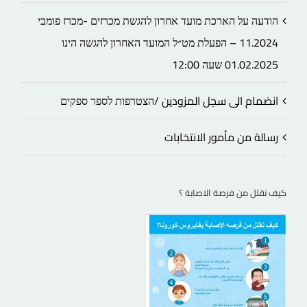
הודעה על הארכת מועד אחרון להגשת מכרזים -מכרז פומבי
11.2024 – הפעלת מט״ל המועד האחרון להגשה הינו
01.02.2025 שעה 12:00
انضمام الى سجل المزودين /הצטרפות לספר ספקים
رسالة من مأمور الانتخابات
كيف نقلل من فرصة الاصابة ؟