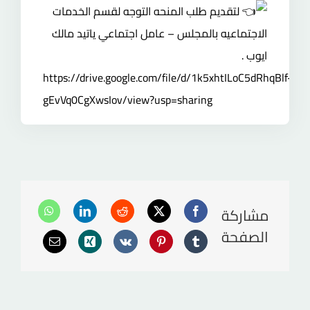
لتقديم طلب المنحه التوجه لقسم الخدمات
الاجتماعيه بالمجلس – عامل اجتماعي ياتيد مالك
ايوب .
https://drive.google.com/file/d/1k5xhtILoC5dRhqBlf-
gEvVq0CgXwsIov/view?usp=sharing
مشاركة
الصفحة