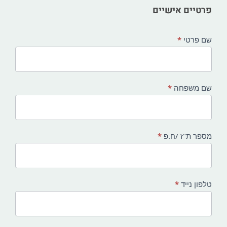
this
פרטיים אישיים
field
blank.
שם פרטי
*
שם משפחה
*
מספר ת"ז /ח.פ
*
טלפון נייד
*