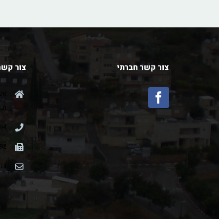
צור קשר חברתי
צור קשר
אעבל
ת.ד 2
94
92
.il