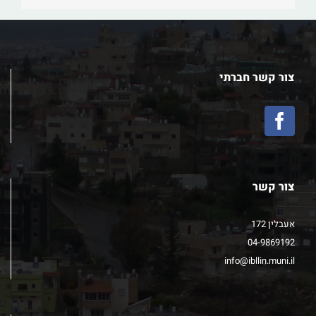
צור קשר חברתי
צור קשר
אעבלין 172
04-9869192
info@ibllin.muni.il