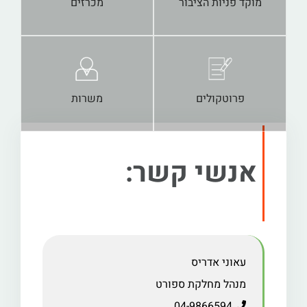
מוקד פניות הציבור
מכרזים
פרוטקולים
משרות
אנשי קשר:
עאוני אדריס
מנהל מחלקת ספורט
04-9866594